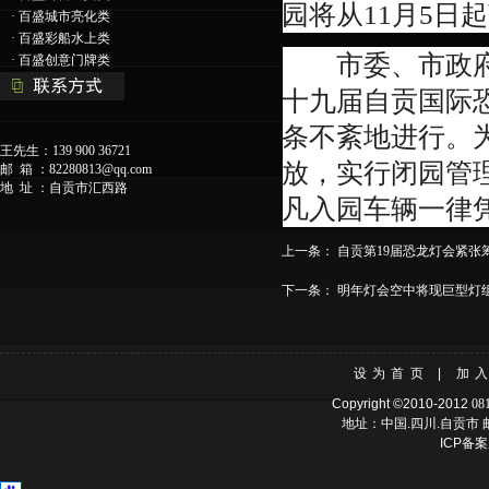
园将从11月5日
·
百盛城市亮化类
·
百盛彩船水上类
市委、市政府决
·
百盛创意门牌类
十九届自贡国际
条不紊地进行。
王先生：139 900 36721
放，实行闭园管
邮 箱 ：
82280813@qq.com
地 址 ：自贡市汇西路
凡入园车辆一律
上一条：
自贡第19届恐龙灯会紧张
下一条：
明年灯会空中将现巨型灯
设为首页
|
加
Copyright ©2010-2012
08
地址：中国.四川.自贡市 邮
ICP备案