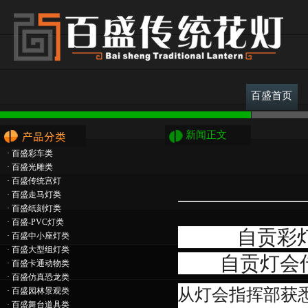
百盛首页
新闻正文
·
百盛彩车类
·
百盛光雕类
·
百盛传统宫灯
·
百盛走马灯类
·
百盛纸刻灯类
·
百盛-PVC灯类
自贡彩
·
百盛中小座灯类
·
百盛大型组灯类
自贡灯会
·
百盛卡通动物类
·
百盛仿真恐龙类
从灯会指挥部获
·
百盛园林景观类
·
百盛舞台道具类