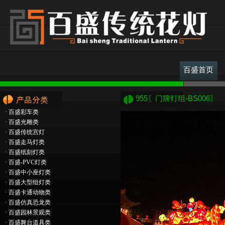
百盛首页
955〖门牌灯组-BS006〗
·
百盛彩车类
·
百盛光雕类
·
百盛传统宫灯
·
百盛走马灯类
·
百盛纸刻灯类
·
百盛-PVC灯类
·
百盛中小座灯类
·
百盛大型组灯类
·
百盛卡通动物类
·
百盛仿真恐龙类
·
百盛园林景观类
·
百盛舞台道具类