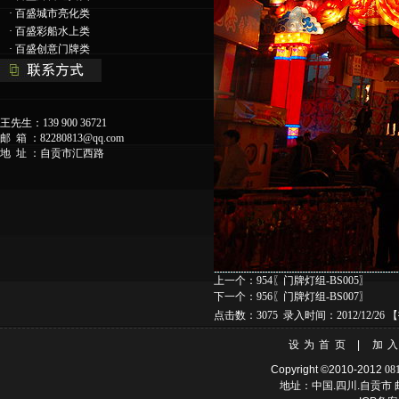
·
百盛城市亮化类
·
百盛彩船水上类
·
百盛创意门牌类
王先生：139 900 36721
邮 箱 ：
82280813@qq.com
地 址 ：自贡市汇西路
上一个：
954〖门牌灯组-BS005〗
下一个：
956〖门牌灯组-BS007〗
点击数：3075 录入时间：2012/12/26 【
设为首页
|
加
Copyright ©2010-2012
08
地址：中国.四川.自贡市 邮