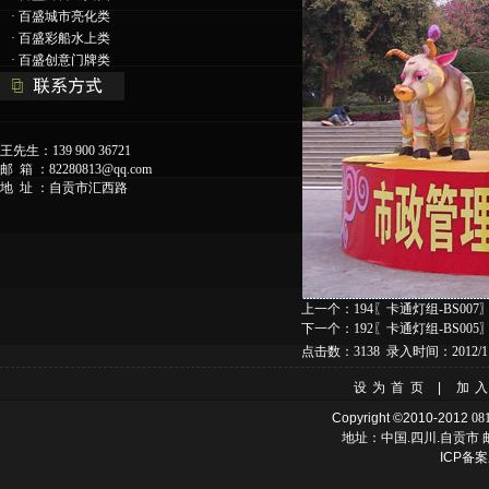
·
百盛城市亮化类
·
百盛彩船水上类
·
百盛创意门牌类
王先生：139 900 36721
邮 箱 ：
82280813@qq.com
地 址 ：自贡市汇西路
上一个：
194〖卡通灯组-BS007
下一个：
192〖卡通灯组-BS005
点击数：3138 录入时间：2012/11
设为首页
|
加
Copyright ©2010-2012
08
地址：中国.四川.自贡市 邮
ICP备案