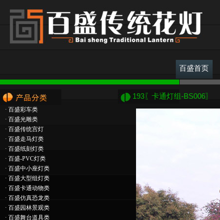
百盛首页
193〖卡通灯组-BS006〗
·
百盛彩车类
·
百盛光雕类
·
百盛传统宫灯
·
百盛走马灯类
·
百盛纸刻灯类
·
百盛-PVC灯类
·
百盛中小座灯类
·
百盛大型组灯类
·
百盛卡通动物类
·
百盛仿真恐龙类
·
百盛园林景观类
·
百盛舞台道具类