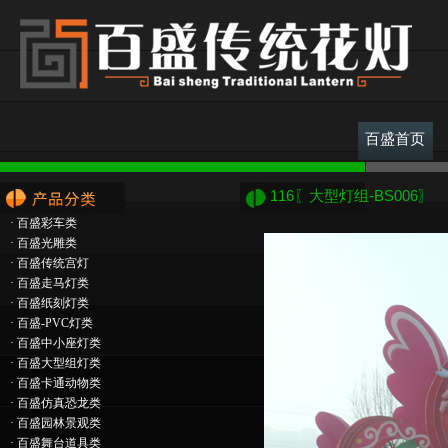
百盛首页
116〖大型灯组-BS006〗
·
百盛彩车类
·
百盛光雕类
·
百盛传统宫灯
·
百盛走马灯类
·
百盛纸刻灯类
·
百盛-PVC灯类
·
百盛中小座灯类
·
百盛大型组灯类
·
百盛卡通动物类
·
百盛仿真恐龙类
·
百盛园林景观类
·
百盛舞台道具类