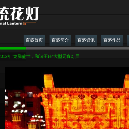
百盛首页
百盛简介
百盛资讯
百盛作品
2012年“龙腾盛世，和谐王庄”大型元宵灯展