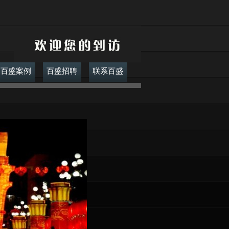
百盛案例
百盛招聘
联系百盛